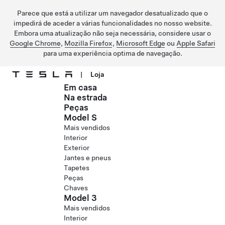
Parece que está a utilizar um navegador desatualizado que o
impedirá de aceder a várias funcionalidades no nosso website.
Embora uma atualização não seja necessária, considere usar o
Google Chrome
,
Mozilla Firefox
,
Microsoft Edge
ou
Apple Safari
para uma experiência optima de navegação.
|
Loja
Em casa
Ir para o conteúdo principal
Na estrada
Peças
Model S
Mais vendidos
Interior
Exterior
Jantes e pneus
Tapetes
Peças
Chaves
Model 3
Mais vendidos
Interior