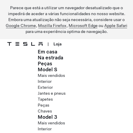
Parece que está a utilizar um navegador desatualizado que o
impedirá de aceder a várias funcionalidades no nosso website.
Embora uma atualização não seja necessária, considere usar o
Google Chrome
,
Mozilla Firefox
,
Microsoft Edge
ou
Apple Safari
para uma experiência optima de navegação.
|
Loja
Em casa
Ir para o conteúdo principal
Na estrada
Peças
Model S
Mais vendidos
Interior
Exterior
Jantes e pneus
Tapetes
Peças
Chaves
Model 3
Mais vendidos
Interior