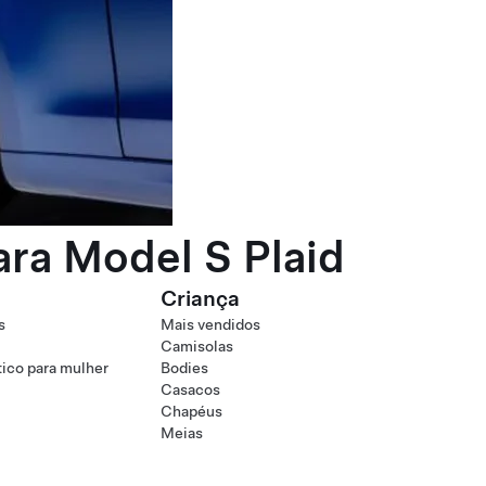
ra Model S Plaid
Criança
s
Mais vendidos
Camisolas
tico para mulher
Bodies
Casacos
Chapéus
Meias