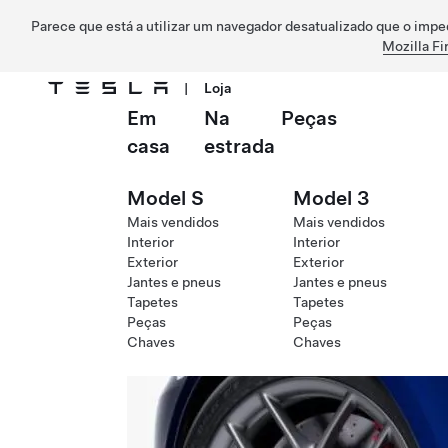
Parece que está a utilizar um navegador desatualizado que o impe
Mozilla Fi
|
Loja
Em
Na
Peças
Ir para o conteúdo principal
casa
estrada
Model S
Model 3
Mais vendidos
Mais vendidos
Interior
Interior
Exterior
Exterior
Jantes e pneus
Jantes e pneus
Tapetes
Tapetes
Peças
Peças
Chaves
Chaves