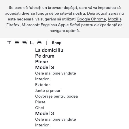
Se pare că folosiți un browser depășit, care vă va împiedica să
accesați diverse funcții de pe site-ul nostru. Deși actualizarea nu
este necesară, vă sugerăm să utilizați
Google Chrome
,
Mozilla
Firefox
,
Microsoft Edge
sau
Apple Safari
pentru o experiență de
navigare optimă.
|
Shop
La domiciliu
Treceți la conținutul principal
Pe drum
Piese
Model S
Cele mai bine vândute
Interior
Exterior
Jante și pneuri
Covorașe pentru podea
Piese
Chei
Model 3
Cele mai bine vândute
Interior