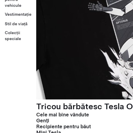
vehicule
Vestimentație
Stil de viață
Colecții
speciale
Tricou bărbătesc Tesla O
Cele mai bine vândute
Genți
Recipiente pentru băut
Mini Tesla