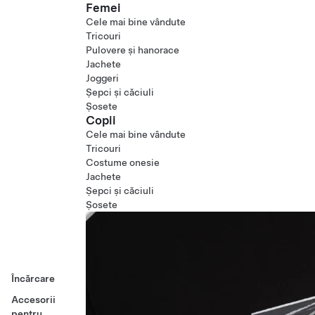
Femei
Cele mai bine vândute
Tricouri
Pulovere și hanorace
Jachete
Joggeri
Șepci și căciuli
Șosete
Copii
Cele mai bine vândute
Tricouri
Costume onesie
Jachete
Șepci și căciuli
Șosete
Încărcare
Accesorii
pentru