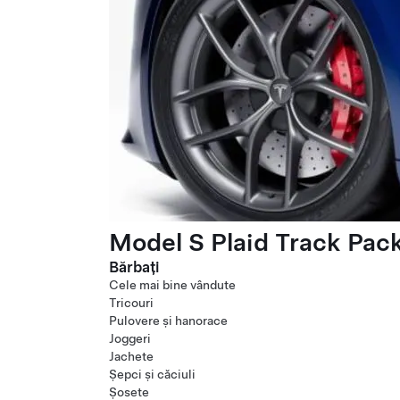
Model S Plaid Track Pac
Bărbați
Cele mai bine vândute
Tricouri
Pulovere și hanorace
Joggeri
Jachete
Șepci și căciuli
Șosete