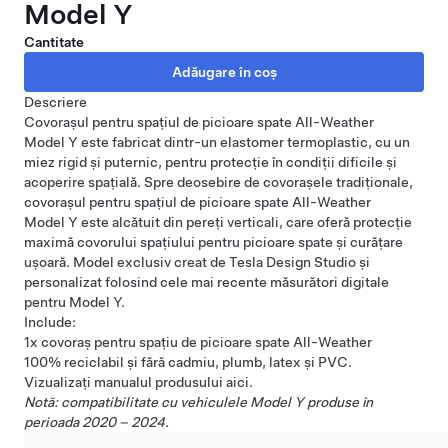
Model Y
Cantitate
Descriere
Covorașul pentru spațiul de picioare spate All-Weather
Model Y este fabricat dintr-un elastomer termoplastic, cu un
miez rigid și puternic, pentru protecție în condiții dificile și
acoperire spațială. Spre deosebire de covorașele tradiționale,
covorașul pentru spațiul de picioare spate All-Weather
Model Y este alcătuit din pereți verticali, care oferă protecție
maximă covorului spațiului pentru picioare spate și curățare
ușoară. Model exclusiv creat de Tesla Design Studio și
personalizat folosind cele mai recente măsurători digitale
pentru Model Y.
Include:
1x covoraș pentru spațiu de picioare spate All-Weather
100% reciclabil și fără cadmiu, plumb, latex și PVC.
Vizualizați manualul produsului
aici
.
Notă: compatibilitate cu vehiculele Model Y produse în
perioada 2020 – 2024.