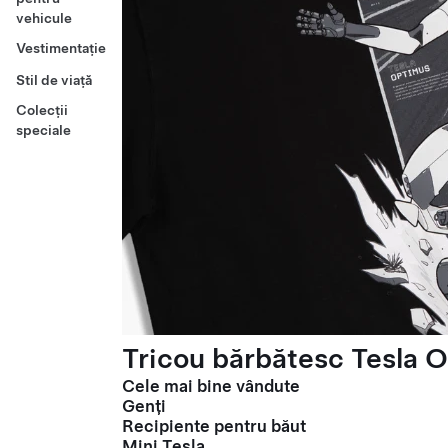
vehicule
Vestimentație
Stil de viață
Colecții
speciale
Tricou bărbătesc Tesla O
Cele mai bine vândute
Genți
Recipiente pentru băut
Mini Tesla