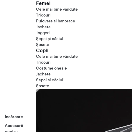
Femei
Cele mai bine vândute
Tricouri
Pulovere și hanorace
Jachete
Joggeri
Șepci și căciuli
Șosete
Copii
Cele mai bine vândute
Tricouri
Costume onesie
Jachete
Șepci și căciuli
Șosete
Încărcare
Accesorii
pentru