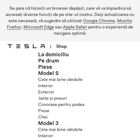
Se pare că folosiți un browser depășit, care vă va împiedica să
accesați diverse funcții de pe site-ul nostru. Deși actualizarea nu
este necesară, vă sugerăm să utilizați
Google Chrome
,
Mozilla
Firefox
,
Microsoft Edge
sau
Apple Safari
pentru o experiență de
navigare optimă.
|
Shop
La domiciliu
Treceți la conținutul principal
Pe drum
Piese
Model S
Cele mai bine vândute
Interior
Exterior
Jante și pneuri
Covorașe pentru podea
Piese
Chei
Model 3
Cele mai bine vândute
Interior