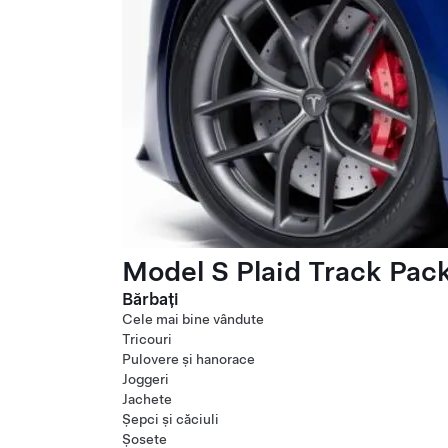
Model S Plaid Track Pac
Bărbați
Cele mai bine vândute
Tricouri
Pulovere și hanorace
Joggeri
Jachete
Șepci și căciuli
Șosete