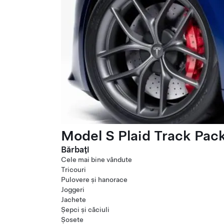
Model S Plaid Track Pac
Bărbați
Cele mai bine vândute
Tricouri
Pulovere și hanorace
Joggeri
Jachete
Șepci și căciuli
Șosete