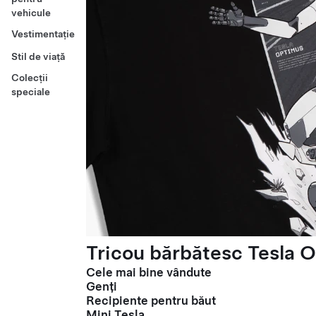
vehicule
Vestimentație
Stil de viață
Colecții
speciale
Tricou bărbătesc Tesla O
Cele mai bine vândute
Genți
Recipiente pentru băut
Mini Tesla