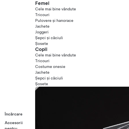
Femei
Cele mai bine vândute
Tricouri
Pulovere și hanorace
Jachete
Joggeri
Șepci și căciuli
Șosete
Copii
Cele mai bine vândute
Tricouri
Costume onesie
Jachete
Șepci și căciuli
Șosete
Încărcare
Accesorii
pentru