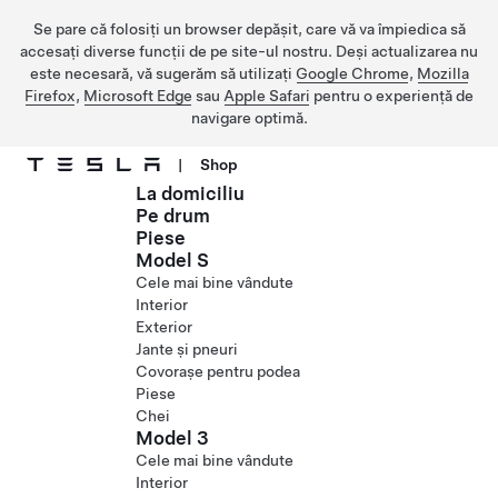
Se pare că folosiți un browser depășit, care vă va împiedica să
accesați diverse funcții de pe site-ul nostru. Deși actualizarea nu
este necesară, vă sugerăm să utilizați
Google Chrome
,
Mozilla
Firefox
,
Microsoft Edge
sau
Apple Safari
pentru o experiență de
navigare optimă.
|
Shop
La domiciliu
Treceți la conținutul principal
Pe drum
Piese
Model S
Cele mai bine vândute
Interior
Exterior
Jante și pneuri
Covorașe pentru podea
Piese
Chei
Model 3
Cele mai bine vândute
Interior