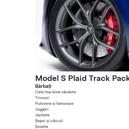
Model S Plaid Track Pac
Bărbați
Cele mai bine vândute
Tricouri
Pulovere și hanorace
Joggeri
Jachete
Șepci și căciuli
Șosete