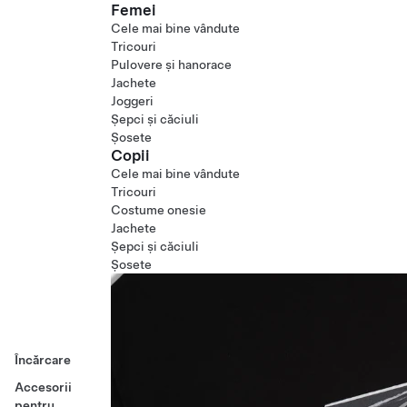
Femei
Cele mai bine vândute
Tricouri
Pulovere și hanorace
Jachete
Joggeri
Șepci și căciuli
Șosete
Copii
Cele mai bine vândute
Tricouri
Costume onesie
Jachete
Șepci și căciuli
Șosete
Încărcare
Accesorii
pentru