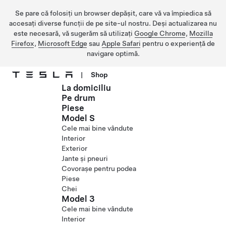
Se pare că folosiți un browser depășit, care vă va împiedica să
accesați diverse funcții de pe site-ul nostru. Deși actualizarea nu
este necesară, vă sugerăm să utilizați
Google Chrome
,
Mozilla
Firefox
,
Microsoft Edge
sau
Apple Safari
pentru o experiență de
navigare optimă.
|
Shop
La domiciliu
Treceți la conținutul principal
Pe drum
Piese
Model S
Cele mai bine vândute
Interior
Exterior
Jante și pneuri
Covorașe pentru podea
Piese
Chei
Model 3
Cele mai bine vândute
Interior