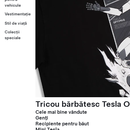
vehicule
Vestimentație
Stil de viață
Colecții
speciale
Tricou bărbătesc Tesla O
Cele mai bine vândute
Genți
Recipiente pentru băut
Mini Tesla