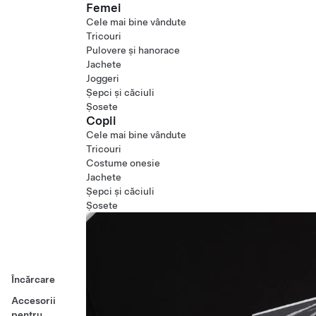
Femei
Cele mai bine vândute
Tricouri
Pulovere și hanorace
Jachete
Joggeri
Șepci și căciuli
Șosete
Copii
Cele mai bine vândute
Tricouri
Costume onesie
Jachete
Șepci și căciuli
Șosete
Încărcare
Accesorii
pentru