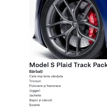
Model S Plaid Track Pac
Bărbați
Cele mai bine vândute
Tricouri
Pulovere și hanorace
Joggeri
Jachete
Șepci și căciuli
Șosete