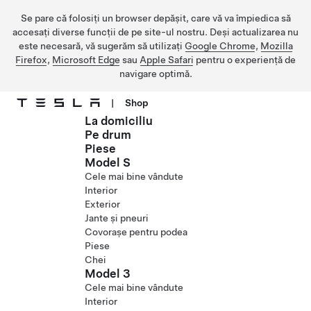
Se pare că folosiți un browser depășit, care vă va împiedica să
accesați diverse funcții de pe site-ul nostru. Deși actualizarea nu
este necesară, vă sugerăm să utilizați
Google Chrome
,
Mozilla
Firefox
,
Microsoft Edge
sau
Apple Safari
pentru o experiență de
navigare optimă.
|
Shop
La domiciliu
Treceți la conținutul principal
Pe drum
Piese
Model S
Cele mai bine vândute
Interior
Exterior
Jante și pneuri
Covorașe pentru podea
Piese
Chei
Model 3
Cele mai bine vândute
Interior