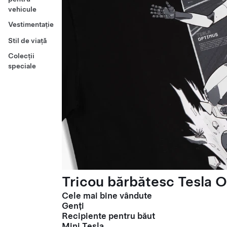
vehicule
Vestimentație
Stil de viață
Colecții
speciale
Tricou bărbătesc Tesla O
Cele mai bine vândute
Genți
Recipiente pentru băut
Mini Tesla