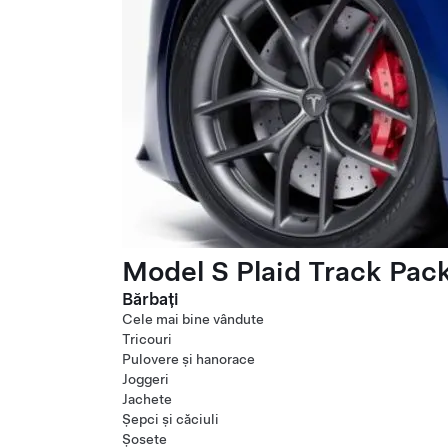
Model S Plaid Track Pac
Bărbați
Cele mai bine vândute
Tricouri
Pulovere și hanorace
Joggeri
Jachete
Șepci și căciuli
Șosete