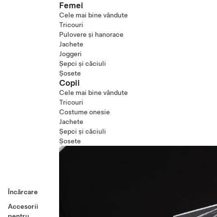
Femei
Cele mai bine vândute
Tricouri
Pulovere și hanorace
Jachete
Joggeri
Șepci și căciuli
Șosete
Copii
Cele mai bine vândute
Tricouri
Costume onesie
Jachete
Șepci și căciuli
Șosete
Încărcare
Accesorii
pentru