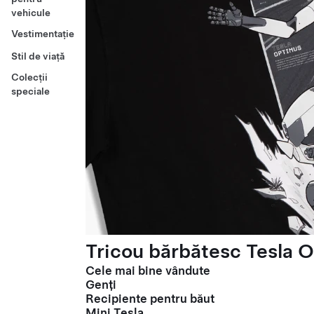
vehicule
Vestimentație
Stil de viață
Colecții
speciale
Tricou bărbătesc Tesla O
Cele mai bine vândute
Genți
Recipiente pentru băut
Mini Tesla