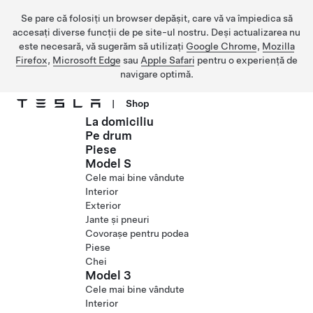
Se pare că folosiți un browser depășit, care vă va împiedica să
accesați diverse funcții de pe site-ul nostru. Deși actualizarea nu
este necesară, vă sugerăm să utilizați
Google Chrome
,
Mozilla
Firefox
,
Microsoft Edge
sau
Apple Safari
pentru o experiență de
navigare optimă.
|
Shop
La domiciliu
Treceți la conținutul principal
Pe drum
Piese
Model S
Cele mai bine vândute
Interior
Exterior
Jante și pneuri
Covorașe pentru podea
Piese
Chei
Model 3
Cele mai bine vândute
Interior