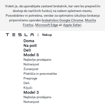
Videti je, da uporabljate zastarel brskalnik, kar vam bo preprečilo
dostop do različnih funkcij na našem spletnem mestu.
Posodobitev ni potrebna, vendar za optimalno izkušnjo brskanja
priporočamo uporabo
brskalnikov Google Chrome
,
Mozilla
Firefox
,
Microsoft Edge
ali
Apple Safari
.
|
Nakup
Doma
Preskočite na glavno vsebino
Na poti
Deli
Model S
Najbolje prodajano
Notranjost
Zunanjost
Platišča in pnevmatike
Preproge
Deli
Ključi
Model 3
Najbolje prodajano
Notranjost