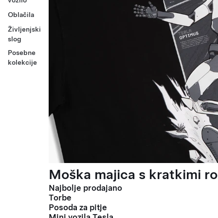
vozilo
Oblačila
Življenjski
slog
Posebne
kolekcije
Moška majica s kratkimi ro
Najbolje prodajano
Torbe
Posoda za pitje
Mini vozila Tesla