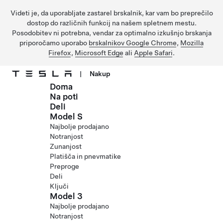
Videti je, da uporabljate zastarel brskalnik, kar vam bo preprečilo
dostop do različnih funkcij na našem spletnem mestu.
Posodobitev ni potrebna, vendar za optimalno izkušnjo brskanja
priporočamo uporabo
brskalnikov Google Chrome
,
Mozilla
Firefox
,
Microsoft Edge
ali
Apple Safari
.
|
Nakup
Doma
Preskočite na glavno vsebino
Na poti
Deli
Model S
Najbolje prodajano
Notranjost
Zunanjost
Platišča in pnevmatike
Preproge
Deli
Ključi
Model 3
Najbolje prodajano
Notranjost