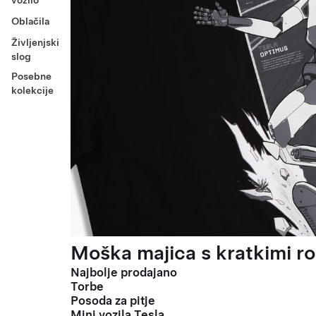
vozilo
Oblačila
Življenjski
slog
Posebne
kolekcije
Moška majica s kratkimi ro
Najbolje prodajano
Torbe
Posoda za pitje
Mini vozila Tesla