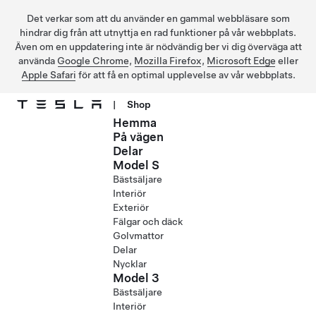
Det verkar som att du använder en gammal webbläsare som
hindrar dig från att utnyttja en rad funktioner på vår webbplats.
Även om en uppdatering inte är nödvändig ber vi dig överväga att
använda
Google Chrome
,
Mozilla Firefox
,
Microsoft Edge
eller
Apple Safari
för att få en optimal upplevelse av vår webbplats.
|
Shop
Hemma
Hoppa till huvudinnehåll
På vägen
Delar
Model S
Bästsäljare
Interiör
Exteriör
Fälgar och däck
Golvmattor
Delar
Nycklar
Model 3
Bästsäljare
Interiör