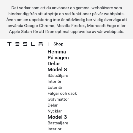
Det verkar som att du använder en gammal webbläsare som
hindrar dig från att utnyttja en rad funktioner på vår webbplats.
Även om en uppdatering inte är nödvändig ber vi dig överväga att
använda
Google Chrome
,
Mozilla Firefox
,
Microsoft Edge
eller
Apple Safari
för att få en optimal upplevelse av vår webbplats.
|
Shop
Hemma
Hoppa till huvudinnehåll
På vägen
Delar
Model S
Bästsäljare
Interiör
Exteriör
Fälgar och däck
Golvmattor
Delar
Nycklar
Model 3
Bästsäljare
Interiör