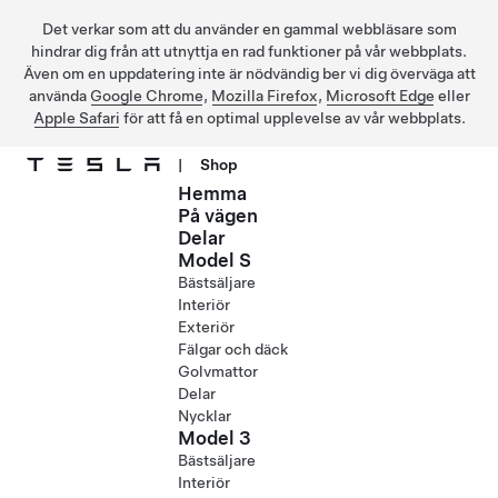
Det verkar som att du använder en gammal webbläsare som
hindrar dig från att utnyttja en rad funktioner på vår webbplats.
Även om en uppdatering inte är nödvändig ber vi dig överväga att
använda
Google Chrome
,
Mozilla Firefox
,
Microsoft Edge
eller
Apple Safari
för att få en optimal upplevelse av vår webbplats.
|
Shop
Hemma
Hoppa till huvudinnehåll
På vägen
Delar
Model S
Bästsäljare
Interiör
Exteriör
Fälgar och däck
Golvmattor
Delar
Nycklar
Model 3
Bästsäljare
Interiör