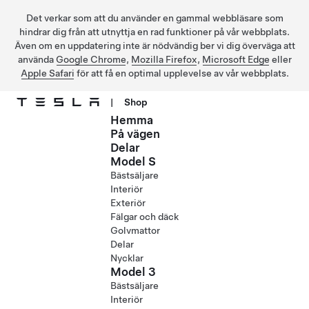
Det verkar som att du använder en gammal webbläsare som
hindrar dig från att utnyttja en rad funktioner på vår webbplats.
Även om en uppdatering inte är nödvändig ber vi dig överväga att
använda
Google Chrome
,
Mozilla Firefox
,
Microsoft Edge
eller
Apple Safari
för att få en optimal upplevelse av vår webbplats.
|
Shop
Hemma
Hoppa till huvudinnehåll
På vägen
Delar
Model S
Bästsäljare
Interiör
Exteriör
Fälgar och däck
Golvmattor
Delar
Nycklar
Model 3
Bästsäljare
Interiör