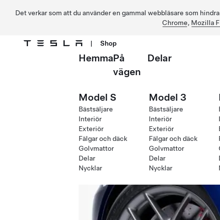
Det verkar som att du använder en gammal webbläsare som hindrar d
Chrome
,
Mozilla F
|
Shop
Hemma
På
Delar
Hoppa till huvudinnehåll
vägen
Model S
Model 3
Bästsäljare
Bästsäljare
Interiör
Interiör
Exteriör
Exteriör
Fälgar och däck
Fälgar och däck
Golvmattor
Golvmattor
Delar
Delar
Nycklar
Nycklar