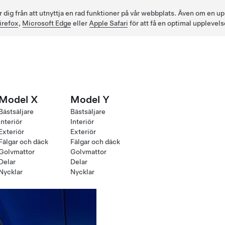
ig från att utnyttja en rad funktioner på vår webbplats. Även om en up
irefox
,
Microsoft Edge
eller
Apple Safari
för att få en optimal upplevels
Model X
Model Y
Bästsäljare
Bästsäljare
Interiör
Interiör
Exteriör
Exteriör
Fälgar och däck
Fälgar och däck
Golvmattor
Golvmattor
Delar
Delar
Nycklar
Nycklar