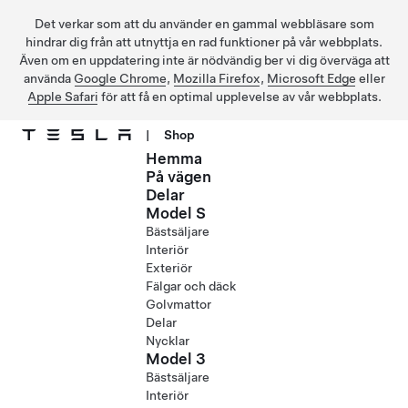
Det verkar som att du använder en gammal webbläsare som
hindrar dig från att utnyttja en rad funktioner på vår webbplats.
Även om en uppdatering inte är nödvändig ber vi dig överväga att
använda
Google Chrome
,
Mozilla Firefox
,
Microsoft Edge
eller
Apple Safari
för att få en optimal upplevelse av vår webbplats.
|
Shop
Hemma
Hoppa till huvudinnehåll
På vägen
Delar
Model S
Bästsäljare
Interiör
Exteriör
Fälgar och däck
Golvmattor
Delar
Nycklar
Model 3
Bästsäljare
Interiör