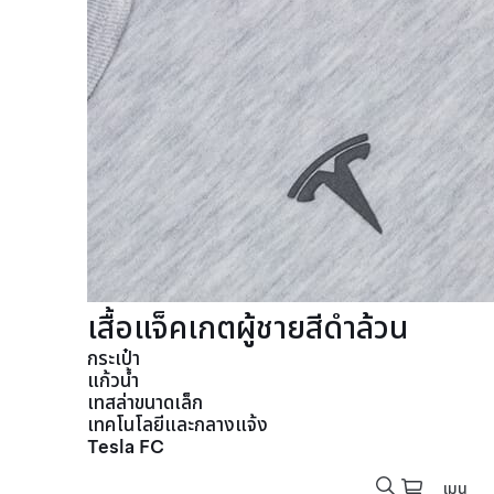
เสื้อแจ็คเกตผู้ชายสีดำล้วน
กระเป๋า
แก้วน้ำ
เทสล่าขนาดเล็ก
เทคโนโลยีและกลางแจ้ง
Tesla FC
เมนู