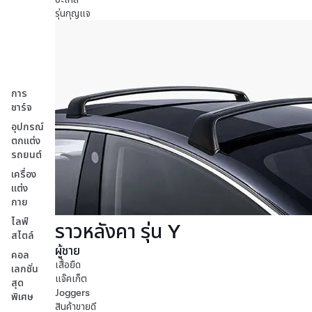
รุ่นกุญแจ
การ
ชาร์จ
อุปกรณ์
ตกแต่ง
รถยนต์
เครื่อง
แต่ง
กาย
ไลฟ์
ราวหลังคา รุ่น Y
สไตล์
ผู้ชาย
คอล
เสื้อยืด
เลกชั่น
แจ๊คเก็ต
สุด
Joggers
พิเศษ
สินค้าขายดี