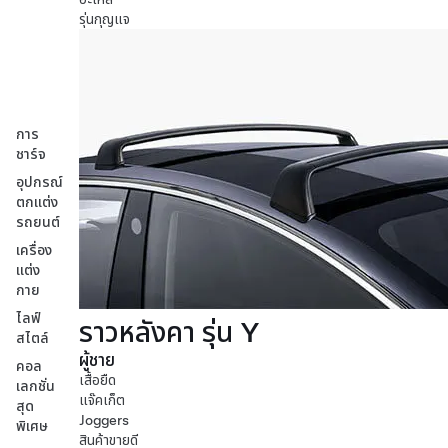
รุ่นกุญแจ
การ
ชาร์จ
อุปกรณ์
ตกแต่ง
รถยนต์
เครื่อง
แต่ง
กาย
ไลฟ์
ราวหลังคา รุ่น Y
สไตล์
ผู้ชาย
คอล
เสื้อยืด
เลกชั่น
แจ๊คเก็ต
สุด
Joggers
พิเศษ
สินค้าขายดี