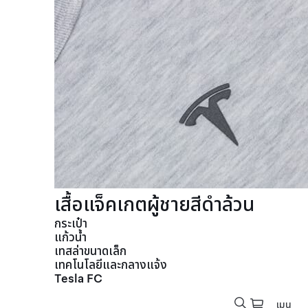
เสื้อแจ็คเกตผู้ชายสีดำล้วน
กระเป๋า
แก้วน้ำ
เทสล่าขนาดเล็ก
เทคโนโลยีและกลางแจ้ง
Tesla FC
เมนู