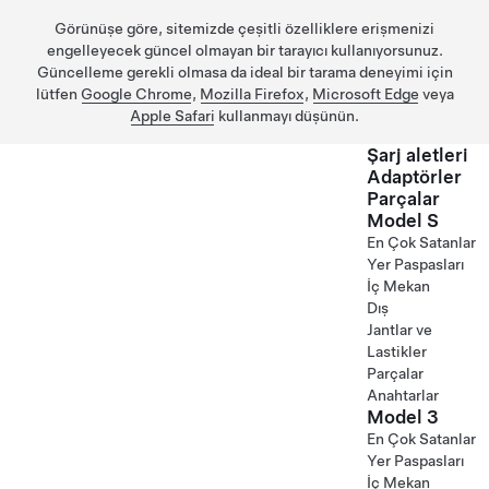
Görünüşe göre, sitemizde çeşitli özelliklere erişmenizi
engelleyecek güncel olmayan bir tarayıcı kullanıyorsunuz.
Güncelleme gerekli olmasa da ideal bir tarama deneyimi için
lütfen
Google Chrome
,
Mozilla Firefox
,
Microsoft Edge
veya
Apple Safari
kullanmayı düşünün.
Şarj aletleri
Adaptörler
Parçalar
Ana içeriğe geç
Model S
En Çok Satanlar
Yer Paspasları
İç Mekan
Dış
Jantlar ve
Lastikler
Parçalar
Anahtarlar
Model 3
En Çok Satanlar
Yer Paspasları
İç Mekan