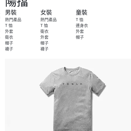
陽擋
尚
男裝
女裝
童裝
維
修
熱門產品
熱門產品
T 恤
安
T 恤
T 恤
連身衣
裝
外套
衛衣
外套
衛衣
外套
帽子
特
帽子
帽子
別
襪子
襪子
系
列