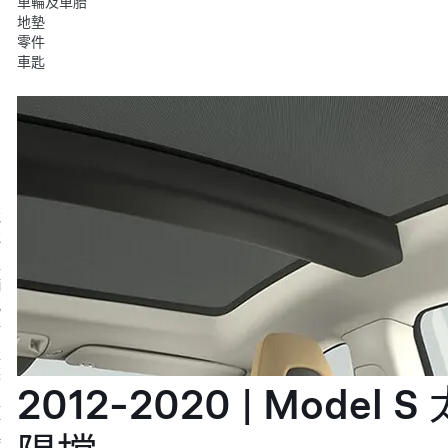
車輪及車胎
地墊
零件
車匙
充
電
車
輛
配
件
服
裝
2012-2020 | Model S 
生
活
時