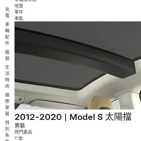
地墊
充
零件
電
車匙
車
輛
配
件
服
裝
生
活
時
尚
維
修
安
裝
2012-2020 | Model S 太陽擋
特
男裝
別
熱門產品
系
T 恤