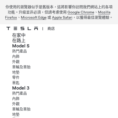
你使用的瀏覽器似乎是舊版本，這將影響你訪問我們網站上的各項
功能。升級並非必須，但請考慮使用
Google Chrome
、
Mozilla
Firefox
、
Microsoft Edge
或
Apple Safari
，以獲得最佳瀏覽體驗。
|
商店
在家中
跳到主要內容
在路上
Model S
熱門產品
內飾
外觀
車輪及車胎
地墊
零件
車匙
Model 3
熱門產品
內飾
外觀
車輪及車胎
地墊