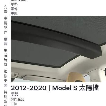
地墊
充
零件
電
車匙
車
輛
配
件
服
裝
生
活
時
尚
維
修
安
裝
2012-2020 | Model S 太陽擋
特
男裝
別
熱門產品
系
T 恤