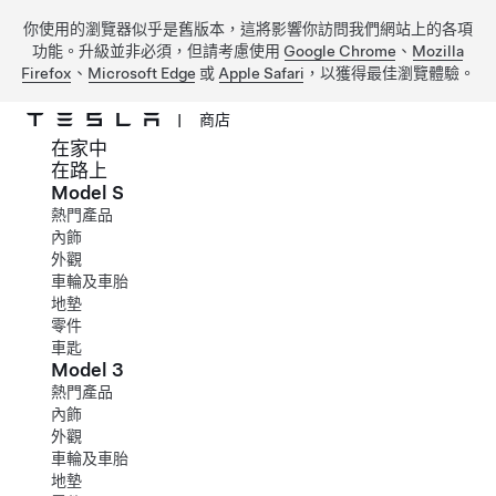
你使用的瀏覽器似乎是舊版本，這將影響你訪問我們網站上的各項
功能。升級並非必須，但請考慮使用
Google Chrome
、
Mozilla
Firefox
、
Microsoft Edge
或
Apple Safari
，以獲得最佳瀏覽體驗。
|
商店
在家中
跳到主要內容
在路上
Model S
熱門產品
內飾
外觀
車輪及車胎
地墊
零件
車匙
Model 3
熱門產品
內飾
外觀
車輪及車胎
地墊