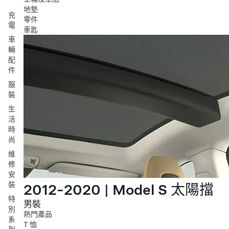
地墊
充
零件
電
車匙
車
輛
配
件
服
裝
生
活
時
尚
維
修
安
裝
2012-2020 | Model S 太陽擋
特
男裝
別
熱門產品
系
T 恤