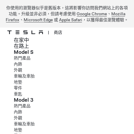
你使用的瀏覽器似乎是舊版本，這將影響你訪問我們網站上的各項
功能。升級並非必須，但請考慮使用
Google Chrome
、
Mozilla
Firefox
、
Microsoft Edge
或
Apple Safari
，以獲得最佳瀏覽體驗。
|
商店
在家中
跳到主要內容
在路上
Model S
熱門產品
內飾
外觀
車輪及車胎
地墊
零件
車匙
Model 3
熱門產品
內飾
外觀
車輪及車胎
地墊