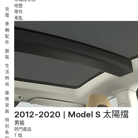
地墊
充
零件
電
車匙
車
輛
配
件
服
裝
生
活
時
尚
維
修
安
裝
2012-2020 | Model S 太陽擋
特
男裝
別
熱門產品
系
T 恤