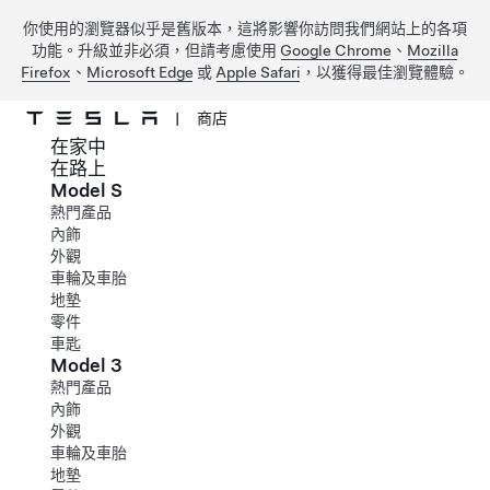
你使用的瀏覽器似乎是舊版本，這將影響你訪問我們網站上的各項
功能。升級並非必須，但請考慮使用
Google Chrome
、
Mozilla
Firefox
、
Microsoft Edge
或
Apple Safari
，以獲得最佳瀏覽體驗。
|
商店
在家中
跳到主要內容
在路上
Model S
熱門產品
內飾
外觀
車輪及車胎
地墊
零件
車匙
Model 3
熱門產品
內飾
外觀
車輪及車胎
地墊