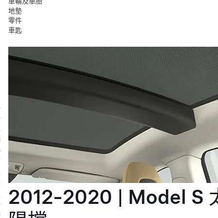
車輪及車胎
地墊
零件
車匙
充
電
車
輛
配
件
服
裝
2012-2020 | Model S 
生
活
時