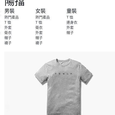
陽擋
尚
男裝
女裝
童裝
維
修
熱門產品
熱門產品
T 恤
安
T 恤
T 恤
連身衣
裝
外套
衛衣
外套
衛衣
外套
帽子
特
帽子
帽子
別
襪子
襪子
系
列