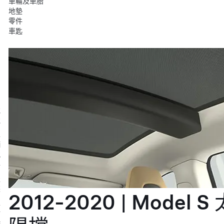
車輪及車胎
地墊
零件
車匙
充
電
車
輛
配
件
服
裝
2012-2020 | Model S 
生
活
時