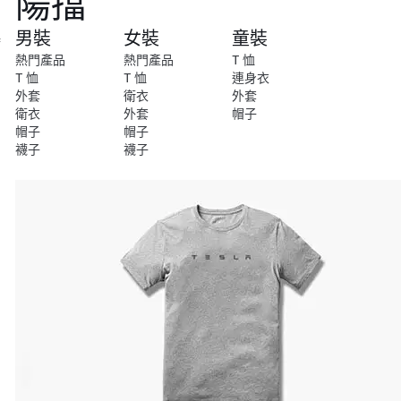
陽擋
尚
男裝
女裝
童裝
特
別
熱門產品
熱門產品
T 恤
系
T 恤
T 恤
連身衣
列
外套
衛衣
外套
衛衣
外套
帽子
帽子
帽子
襪子
襪子