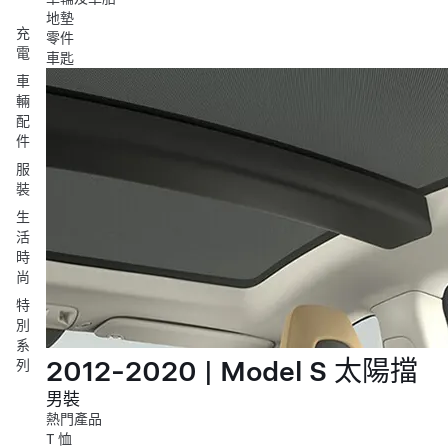
地墊
充
零件
電
車匙
車
輛
配
件
服
裝
生
活
時
尚
特
別
系
2012-2020 | Model S 太陽擋
列
男裝
熱門產品
T 恤