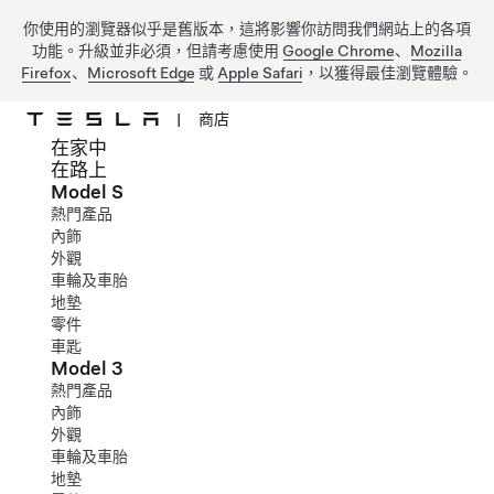
你使用的瀏覽器似乎是舊版本，這將影響你訪問我們網站上的各項
功能。升級並非必須，但請考慮使用
Google Chrome
、
Mozilla
Firefox
、
Microsoft Edge
或
Apple Safari
，以獲得最佳瀏覽體驗。
|
商店
在家中
跳到主要內容
在路上
Model S
熱門產品
內飾
外觀
車輪及車胎
地墊
零件
車匙
Model 3
熱門產品
內飾
外觀
車輪及車胎
地墊