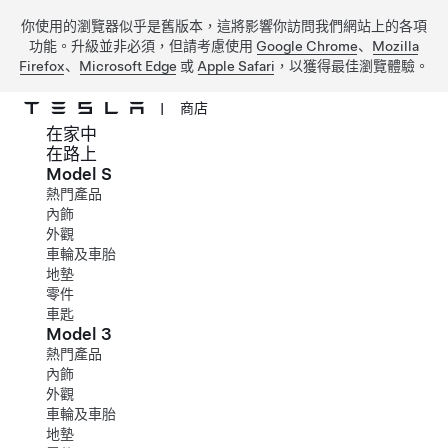
你使用的瀏覽器似乎是舊版本，這將影響你訪問我們網站上的各項
功能。升級並非必須，但請考慮使用
Google Chrome
、
Mozilla
Firefox
、
Microsoft Edge
或
Apple Safari
，以獲得最佳瀏覽體驗。
|
商店
在家中
跳到主要內容
在路上
Model S
熱門產品
內飾
外觀
車輪及車胎
地墊
零件
車匙
Model 3
熱門產品
內飾
外觀
車輪及車胎
地墊