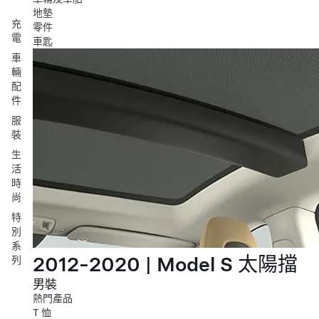
地墊
充
零件
電
車匙
車
輛
配
件
服
裝
生
活
時
尚
特
別
系
2012-2020 | Model S 太陽擋
列
男裝
熱門產品
T 恤