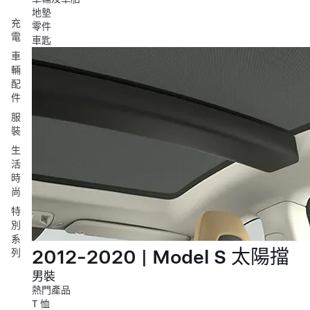
地墊
充
零件
電
車匙
車
輛
配
件
服
裝
生
活
時
尚
特
別
系
2012-2020 | Model S 太陽擋
列
男裝
熱門產品
T 恤