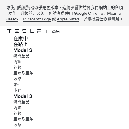
你使用的瀏覽器似乎是舊版本，這將影響你訪問我們網站上的各項
功能。升級並非必須，但請考慮使用
Google Chrome
、
Mozilla
Firefox
、
Microsoft Edge
或
Apple Safari
，以獲得最佳瀏覽體驗。
|
商店
在家中
跳到主要內容
在路上
Model S
熱門產品
內飾
外觀
車輪及車胎
地墊
零件
車匙
Model 3
熱門產品
內飾
外觀
車輪及車胎
地墊