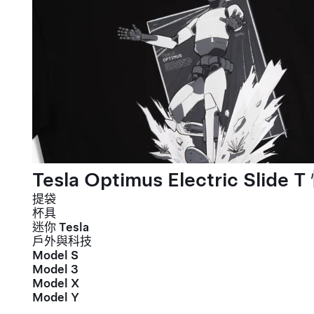
Tesla Optimus Electric Slide T
提袋
杯具
迷你 Tesla
戶外與科技
Model S
Model 3
Model X
Model Y