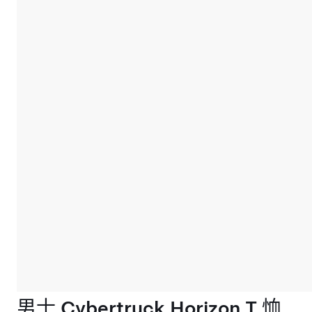
男士 Cybertruck Horizon T 恤