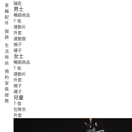
鑰匙
車
男士
輛
暢銷商品
配
T 恤
件
運動衫
服
外套
飾
運動服
帽子
生
襪子
活
女士
時
暢銷商品
尚
T 恤
預
運動衫
約
外套
安
帽子
裝
襪子
服
兒童
務
T 恤
包臀衣
外套