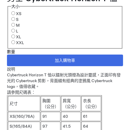
大小
XS
S
M
L
XL
XXL
數量
說明
Cybertruck Horizon T 恤以鐳射光頭燈為設計靈感，正面印有發
光的 Cybertruck 剪影，背面綴有經典的塗鴉風 Cybertruck
logo，值得收藏。
請參閱尺碼表：
胸圍
肩寬
衣長
尺寸
（公分）
（公分）
（公分）
XS(160/76A)
91
40
61
S(165/84A)
97
41.5
64