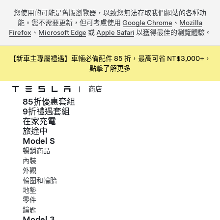
您使用的可能是舊版瀏覽器，以致您無法存取我們網站的各種功
能。您不需要更新，但可考慮使用
Google Chrome
、
Mozilla
Firefox
、
Microsoft Edge
或
Apple Safari
以獲得最佳的瀏覽體驗。
【新車主專屬禮遇】車輛必備配件 85 折，最高可省 NT$3,000+，
點擊了解更多
|
商店
85折優惠套組
跳到主要內容
9折禮遇套組
在家充電
旅途中
Model S
暢銷商品
內裝
外觀
輪圈和輪胎
地墊
零件
鑰匙
Model 3