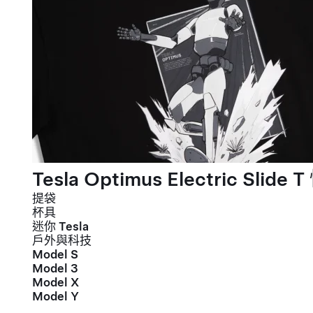
Tesla Optimus Electric Slide T
提袋
杯具
迷你 Tesla
戶外與科技
Model S
Model 3
Model X
Model Y