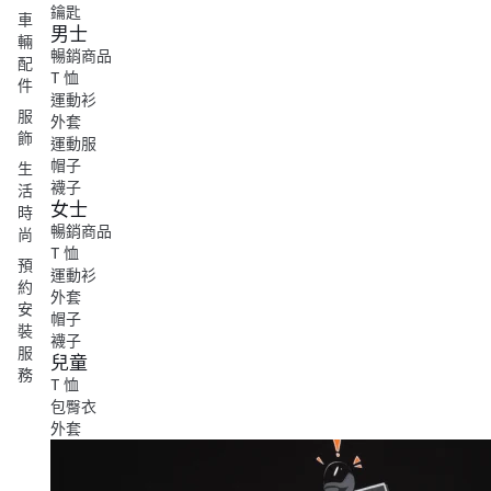
鑰匙
車
男士
輛
暢銷商品
配
T 恤
件
運動衫
服
外套
飾
運動服
帽子
生
襪子
活
女士
時
暢銷商品
尚
T 恤
預
運動衫
約
外套
安
帽子
裝
襪子
服
兒童
務
T 恤
包臀衣
外套