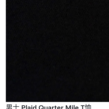
男士 Plaid Quarter Mile T恤