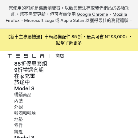
您使用的可能是舊版瀏覽器，以致您無法存取我們網站的各種功
能。您不需要更新，但可考慮使用
Google Chrome
、
Mozilla
Firefox
、
Microsoft Edge
或
Apple Safari
以獲得最佳的瀏覽體驗。
【新車主專屬禮遇】車輛必備配件 85 折，最高可省 NT$3,000+，
點擊了解更多
|
商店
85折優惠套組
跳到主要內容
9折禮遇套組
在家充電
旅途中
Model S
暢銷商品
內裝
外觀
輪圈和輪胎
地墊
零件
鑰匙
Model 3