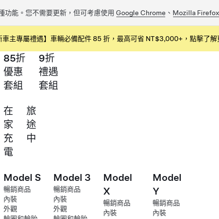
種功能。您不需要更新，但可考慮使用
Google Chrome
、
Mozilla Firefo
新車主專屬禮遇】車輛必備配件 85 折，最高可省 NT$3,000+，點擊了解
85折
9折
優惠
禮遇
套組
套組
在
旅
家
途
充
中
電
Model S
Model 3
Model
Model
暢銷商品
暢銷商品
X
Y
內裝
內裝
暢銷商品
暢銷商品
外觀
外觀
內裝
內裝
輪圈和輪胎
輪圈和輪胎