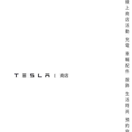
線
上
商
店
活
動
充
電
車
輛
配
件
|
商店
服
飾
生
活
時
尚
預
約
安