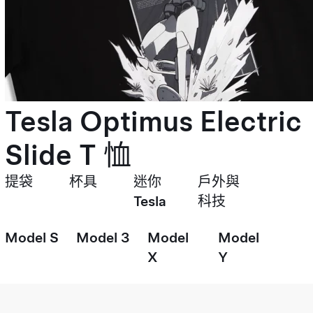
Tesla Optimus Electric
Slide T 恤
提袋
杯具
迷你
戶外與
Tesla
科技
Model S
Model 3
Model
Model
X
Y