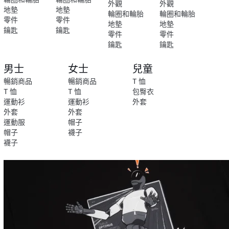
外觀
外觀
地墊
地墊
輪圈和輪胎
輪圈和輪胎
零件
零件
地墊
地墊
鑰匙
鑰匙
零件
零件
鑰匙
鑰匙
男士
女士
兒童
暢銷商品
暢銷商品
T 恤
T 恤
T 恤
包臀衣
運動衫
運動衫
外套
外套
外套
運動服
帽子
帽子
襪子
襪子