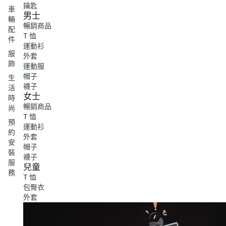
鑰匙
車
男士
輛
暢銷商品
配
T 恤
件
運動衫
服
外套
飾
運動服
帽子
生
襪子
活
女士
時
暢銷商品
尚
T 恤
預
運動衫
約
外套
安
帽子
裝
襪子
服
兒童
務
T 恤
包臀衣
外套