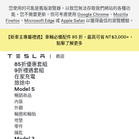
您使用的可能是舊版瀏覽器，以致您無法存取我們網站的各種功
能。您不需要更新，但可考慮使用
Google Chrome
、
Mozilla
Firefox
、
Microsoft Edge
或
Apple Safari
以獲得最佳的瀏覽體驗。
【新車主專屬禮遇】車輛必備配件 85 折，最高可省 NT$3,000+，
點擊了解更多
|
商店
85折優惠套組
跳到主要內容
9折禮遇套組
在家充電
旅途中
Model S
暢銷商品
內裝
外觀
輪圈和輪胎
地墊
零件
鑰匙
Model 3