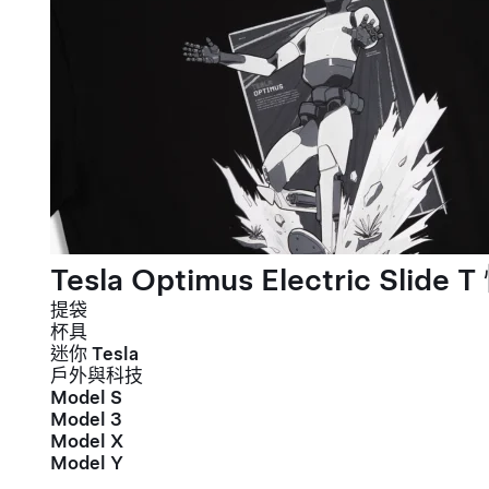
Tesla Optimus Electric Slide T
提袋
杯具
迷你 Tesla
戶外與科技
Model S
Model 3
Model X
Model Y