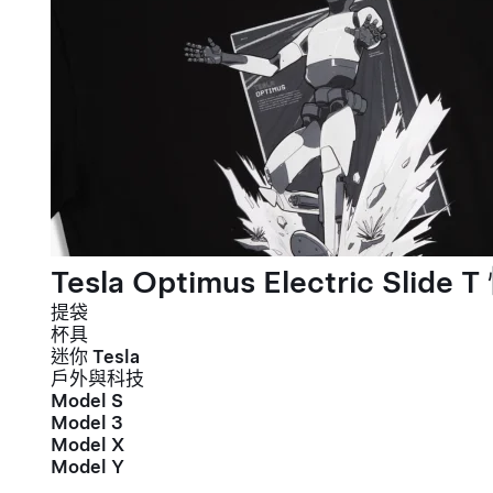
Tesla Optimus Electric Slide T
提袋
杯具
迷你 Tesla
戶外與科技
Model S
Model 3
Model X
Model Y