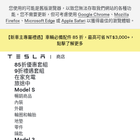
您使用的可能是舊版瀏覽器，以致您無法存取我們網站的各種功
能。您不需要更新，但可考慮使用
Google Chrome
、
Mozilla
Firefox
、
Microsoft Edge
或
Apple Safari
以獲得最佳的瀏覽體驗。
【新車主專屬禮遇】車輛必備配件 85 折，最高可省 NT$3,000+，
點擊了解更多
|
商店
85折優惠套組
跳到主要內容
9折禮遇套組
在家充電
旅途中
Model S
暢銷商品
內裝
外觀
輪圈和輪胎
地墊
零件
鑰匙
Model 3