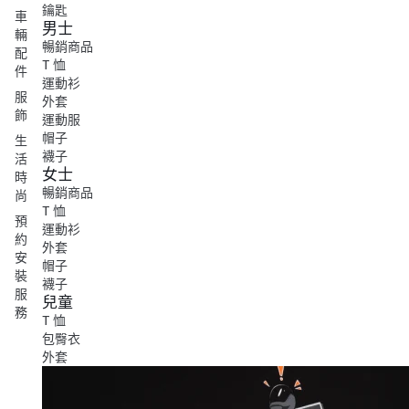
鑰匙
車
男士
輛
暢銷商品
配
T 恤
件
運動衫
服
外套
飾
運動服
帽子
生
襪子
活
女士
時
暢銷商品
尚
T 恤
預
運動衫
約
外套
安
帽子
裝
襪子
服
兒童
務
T 恤
包臀衣
外套