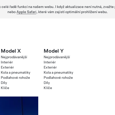
 k celé řadě funkcí na našem webu. I když aktualizace není nutná, zvažte
nebo
Apple Safari
, které vám zajistí optimální prohlížení webu.
Model X
Model Y
Nejprodávanější
Nejprodávanější
Interiér
Interiér
Exteriér
Exteriér
Kola a pneumatiky
Kola a pneumatiky
Podlahové rohože
Podlahové rohože
Díly
Díly
Klíče
Klíče