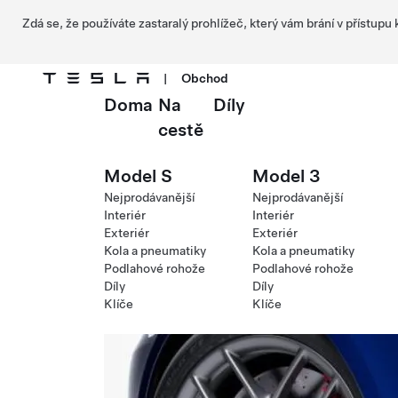
Zdá se, že používáte zastaralý prohlížeč, který vám brání v přístupu
|
Obchod
Doma
Na
Díly
Přejít na hlavní obsah
cestě
Model S
Model 3
Nejprodávanější
Nejprodávanější
Interiér
Interiér
Exteriér
Exteriér
Kola a pneumatiky
Kola a pneumatiky
Podlahové rohože
Podlahové rohože
Díly
Díly
Klíče
Klíče