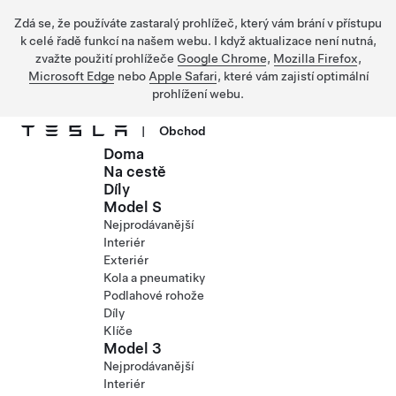
Zdá se, že používáte zastaralý prohlížeč, který vám brání v přístupu
k celé řadě funkcí na našem webu. I když aktualizace není nutná,
zvažte použití prohlížeče
Google Chrome
,
Mozilla Firefox
,
Microsoft Edge
nebo
Apple Safari
, které vám zajistí optimální
prohlížení webu.
|
Obchod
Doma
Přejít na hlavní obsah
Na cestě
Díly
Model S
Nejprodávanější
Interiér
Exteriér
Kola a pneumatiky
Podlahové rohože
Díly
Klíče
Model 3
Nejprodávanější
Interiér