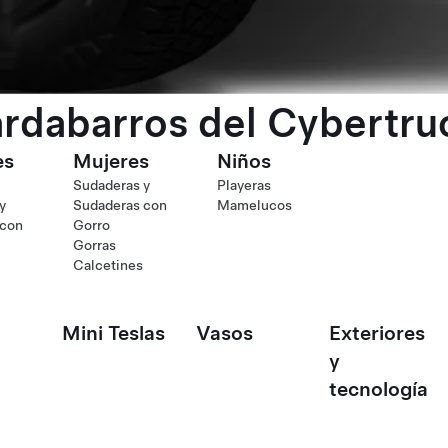
rdabarros del Cybertru
es
Mujeres
Niños
Sudaderas y
Playeras
y
Sudaderas con
Mamelucos
 con
Gorro
Gorras
Calcetines
Mini Teslas
Vasos
Exteriores
y
tecnología