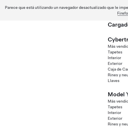
Parece que está utilizando un navegador desactualizado que le imped
Firef
Cargad
Saltar al contenido principal
Cybert
Más vendi
Tapetes
Interior
Exterior
Caja de C
Rines y ne
Llaves
Model 
Más vendi
Tapetes
Interior
Exterior
Rines y ne