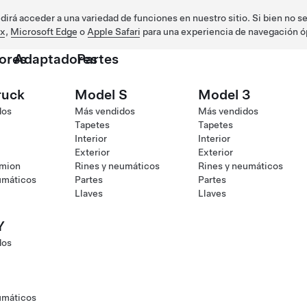
irá acceder a una variedad de funciones en nuestro sitio. Si bien no s
ox
,
Microsoft Edge
o
Apple Safari
para una experiencia de navegación ó
ores
Adaptadores
Partes
ruck
Model S
Model 3
dos
Más vendidos
Más vendidos
Tapetes
Tapetes
Interior
Interior
Exterior
Exterior
amion
Rines y neumáticos
Rines y neumáticos
umáticos
Partes
Partes
Llaves
Llaves
Y
dos
umáticos