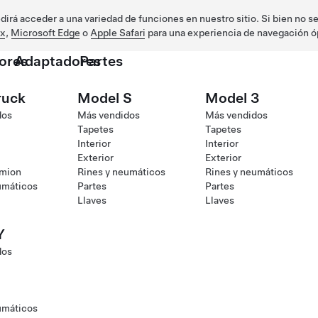
irá acceder a una variedad de funciones en nuestro sitio. Si bien no s
ox
,
Microsoft Edge
o
Apple Safari
para una experiencia de navegación ó
ores
Adaptadores
Partes
ruck
Model S
Model 3
dos
Más vendidos
Más vendidos
Tapetes
Tapetes
Interior
Interior
Exterior
Exterior
amion
Rines y neumáticos
Rines y neumáticos
umáticos
Partes
Partes
Llaves
Llaves
Y
dos
umáticos