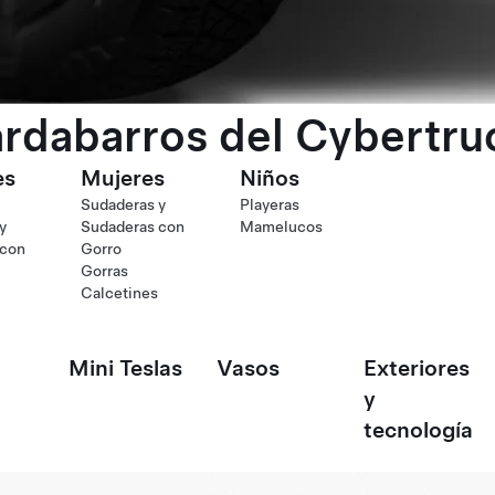
rdabarros del Cybertru
es
Mujeres
Niños
Sudaderas y
Playeras
y
Sudaderas con
Mamelucos
 con
Gorro
Gorras
Calcetines
Mini Teslas
Vasos
Exteriores
y
tecnología