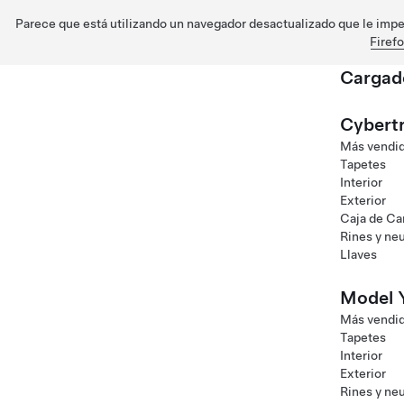
Parece que está utilizando un navegador desactualizado que le imped
Firef
Cargad
Saltar al contenido principal
Cybert
Más vendi
Tapetes
Interior
Exterior
Caja de C
Rines y ne
Llaves
Model 
Más vendi
Tapetes
Interior
Exterior
Rines y ne