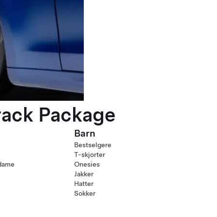
rack Package
Barn
Bestselgere
T-skjorter
 dame
Onesies
Jakker
Hatter
Sokker