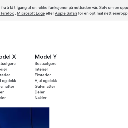
fra å få tilgang til en rekke funksjoner på nettsiden vår. Selv om en op
 Firefox
,
Microsoft Edge
eller
Apple Safari
for en optimal nettleseropp
odel X
Model Y
tselgere
Bestselgere
eriør
Interiør
teriør
Eksteriør
l og dekk
Hjul og dekk
vmatter
Gulvmatter
er
Deler
ler
Nøkler