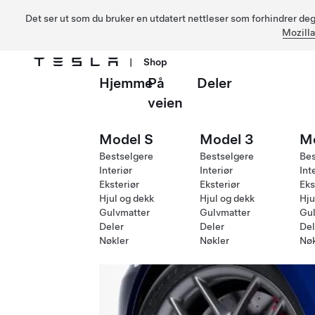
Det ser ut som du bruker en utdatert nettleser som forhindrer deg 
Mozilla
|
Shop
Hjemme
På
Deler
Gå til hovedinnhold
veien
Model S
Model 3
M
Bestselgere
Bestselgere
Bes
Interiør
Interiør
Int
Eksteriør
Eksteriør
Eks
Hjul og dekk
Hjul og dekk
Hju
Gulvmatter
Gulvmatter
Gul
Deler
Deler
Del
Nøkler
Nøkler
Nøk