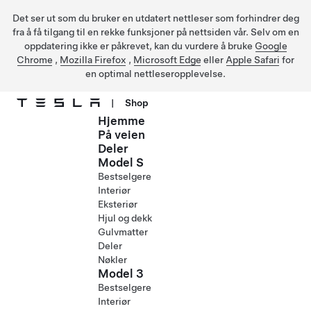
Det ser ut som du bruker en utdatert nettleser som forhindrer deg
fra å få tilgang til en rekke funksjoner på nettsiden vår. Selv om en
oppdatering ikke er påkrevet, kan du vurdere å bruke
Google
Chrome
,
Mozilla Firefox
,
Microsoft Edge
eller
Apple Safari
for
en optimal nettleseropplevelse.
|
Shop
Hjemme
Gå til hovedinnhold
På veien
Deler
Model S
Bestselgere
Interiør
Eksteriør
Hjul og dekk
Gulvmatter
Deler
Nøkler
Model 3
Bestselgere
Interiør