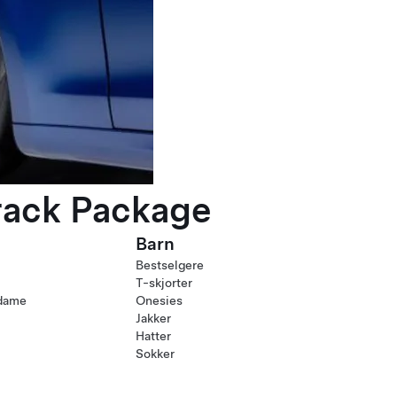
rack Package
Barn
Bestselgere
T-skjorter
 dame
Onesies
Jakker
Hatter
Sokker