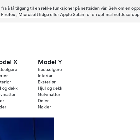
fra å få tilgang til en rekke funksjoner på nettsiden vår. Selv om en op
 Firefox
,
Microsoft Edge
eller
Apple Safari
for en optimal nettleseropp
odel X
Model Y
tselgere
Bestselgere
eriør
Interiør
teriør
Eksteriør
l og dekk
Hjul og dekk
vmatter
Gulvmatter
er
Deler
ler
Nøkler