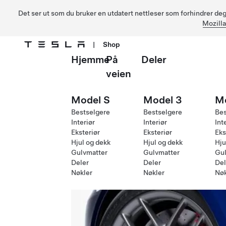
Det ser ut som du bruker en utdatert nettleser som forhindrer deg 
Mozilla
|
Shop
Hjemme
På
Deler
Gå til hovedinnhold
veien
Model S
Model 3
M
Bestselgere
Bestselgere
Bes
Interiør
Interiør
Int
Eksteriør
Eksteriør
Eks
Hjul og dekk
Hjul og dekk
Hju
Gulvmatter
Gulvmatter
Gul
Deler
Deler
Del
Nøkler
Nøkler
Nøk