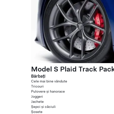
Model S Plaid Track Pac
Bărbați
Cele mai bine vândute
Tricouri
Pulovere și hanorace
Joggeri
Jachete
Șepci și căciuli
Șosete