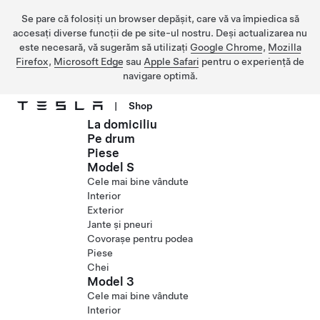
Se pare că folosiți un browser depășit, care vă va împiedica să
accesați diverse funcții de pe site-ul nostru. Deși actualizarea nu
este necesară, vă sugerăm să utilizați
Google Chrome
,
Mozilla
Firefox
,
Microsoft Edge
sau
Apple Safari
pentru o experiență de
navigare optimă.
|
Shop
La domiciliu
Treceți la conținutul principal
Pe drum
Piese
Model S
Cele mai bine vândute
Interior
Exterior
Jante și pneuri
Covorașe pentru podea
Piese
Chei
Model 3
Cele mai bine vândute
Interior