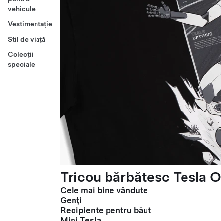
vehicule
Vestimentație
Stil de viață
Colecții
speciale
Tricou bărbătesc Tesla O
Cele mai bine vândute
Genți
Recipiente pentru băut
Mini Tesla