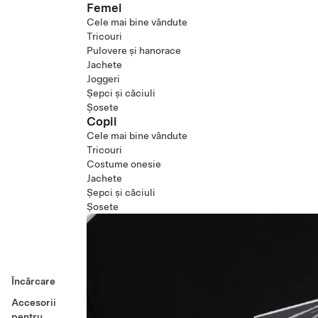
Femei
Cele mai bine vândute
Tricouri
Pulovere și hanorace
Jachete
Joggeri
Șepci și căciuli
Șosete
Copii
Cele mai bine vândute
Tricouri
Costume onesie
Jachete
Șepci și căciuli
Șosete
Încărcare
Accesorii
pentru