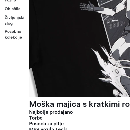
vozilo
Oblačila
Življenjski
slog
Posebne
kolekcije
Moška majica s kratkimi ro
Najbolje prodajano
Torbe
Posoda za pitje
Mini vozila Tesla