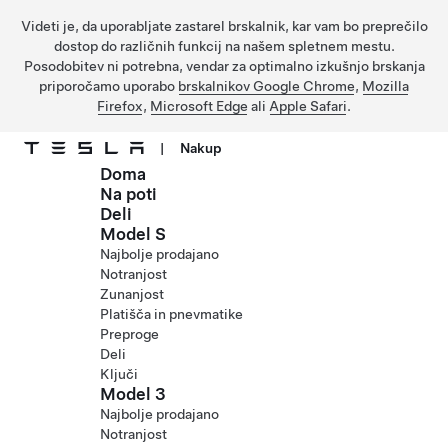
Videti je, da uporabljate zastarel brskalnik, kar vam bo preprečilo
dostop do različnih funkcij na našem spletnem mestu.
Posodobitev ni potrebna, vendar za optimalno izkušnjo brskanja
priporočamo uporabo
brskalnikov Google Chrome
,
Mozilla
Firefox
,
Microsoft Edge
ali
Apple Safari
.
|
Nakup
Doma
Preskočite na glavno vsebino
Na poti
Deli
Model S
Najbolje prodajano
Notranjost
Zunanjost
Platišča in pnevmatike
Preproge
Deli
Ključi
Model 3
Najbolje prodajano
Notranjost