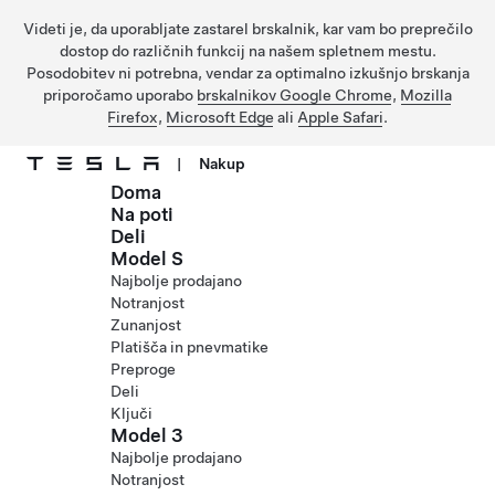
Videti je, da uporabljate zastarel brskalnik, kar vam bo preprečilo
dostop do različnih funkcij na našem spletnem mestu.
Posodobitev ni potrebna, vendar za optimalno izkušnjo brskanja
priporočamo uporabo
brskalnikov Google Chrome
,
Mozilla
Firefox
,
Microsoft Edge
ali
Apple Safari
.
|
Nakup
Doma
Preskočite na glavno vsebino
Na poti
Deli
Model S
Najbolje prodajano
Notranjost
Zunanjost
Platišča in pnevmatike
Preproge
Deli
Ključi
Model 3
Najbolje prodajano
Notranjost