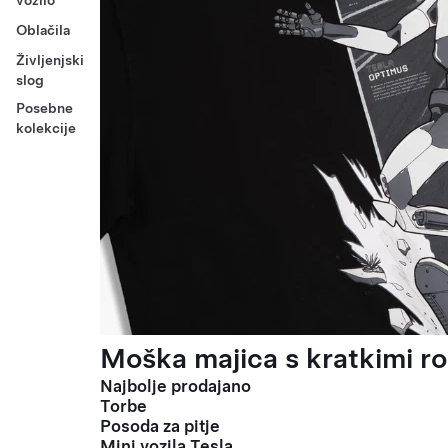
vozilo
Oblačila
Življenjski
slog
Posebne
kolekcije
Moška majica s kratkimi ro
Najbolje prodajano
Torbe
Posoda za pitje
Mini vozila Tesla