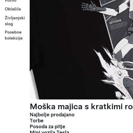
vozilo
Oblačila
Življenjski
slog
Posebne
kolekcije
Moška majica s kratkimi ro
Najbolje prodajano
Torbe
Posoda za pitje
Mini vozila Tesla