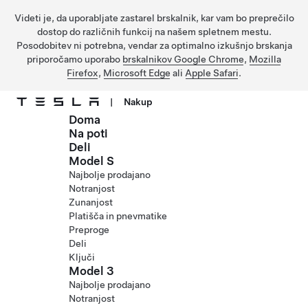
Videti je, da uporabljate zastarel brskalnik, kar vam bo preprečilo
dostop do različnih funkcij na našem spletnem mestu.
Posodobitev ni potrebna, vendar za optimalno izkušnjo brskanja
priporočamo uporabo
brskalnikov Google Chrome
,
Mozilla
Firefox
,
Microsoft Edge
ali
Apple Safari
.
|
Nakup
Doma
Preskočite na glavno vsebino
Na poti
Deli
Model S
Najbolje prodajano
Notranjost
Zunanjost
Platišča in pnevmatike
Preproge
Deli
Ključi
Model 3
Najbolje prodajano
Notranjost