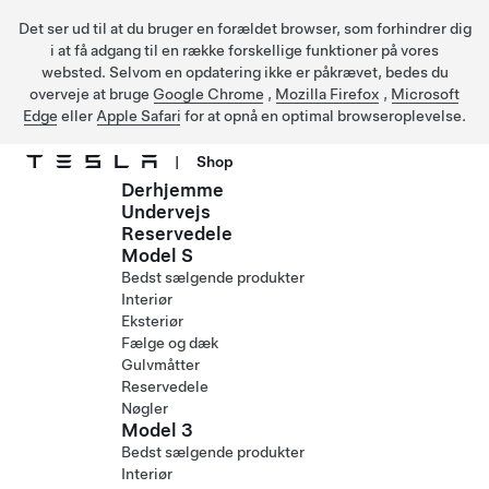
Det ser ud til at du bruger en forældet browser, som forhindrer dig
i at få adgang til en række forskellige funktioner på vores
websted. Selvom en opdatering ikke er påkrævet, bedes du
overveje at bruge
Google Chrome
,
Mozilla Firefox
,
Microsoft
Edge
eller
Apple Safari
for at opnå en optimal browseroplevelse.
|
Shop
Derhjemme
Gå til hovedindhold
Undervejs
Reservedele
Model S
Bedst sælgende produkter
Interiør
Eksteriør
Fælge og dæk
Gulvmåtter
Reservedele
Nøgler
Model 3
Bedst sælgende produkter
Interiør