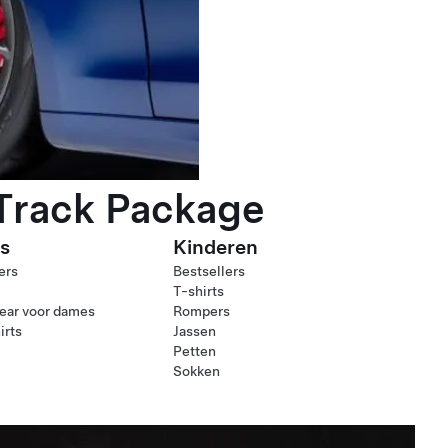
 Track Package
s
Kinderen
ers
Bestsellers
T-shirts
ear voor dames
Rompers
irts
Jassen
Petten
Sokken