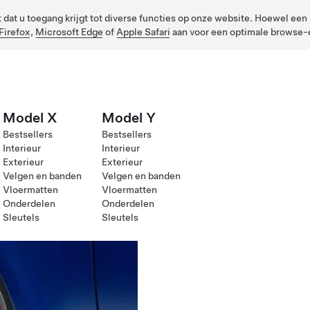
dat u toegang krijgt tot diverse functies op onze website. Hoewel een u
Firefox
,
Microsoft Edge
of
Apple Safari
aan voor een optimale browse-e
Model X
Model Y
Bestsellers
Bestsellers
Interieur
Interieur
Exterieur
Exterieur
Velgen en banden
Velgen en banden
Vloermatten
Vloermatten
Onderdelen
Onderdelen
Sleutels
Sleutels