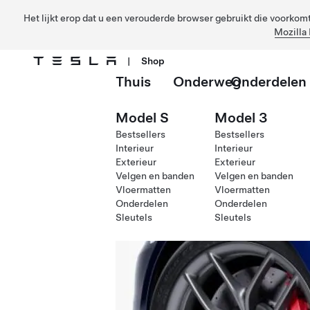
Het lijkt erop dat u een verouderde browser gebruikt die voorkomt 
Mozilla 
|
Shop
Thuis
Onderweg
Onderdelen
Ga naar hoofdinhoud
Model S
Model 3
Bestsellers
Bestsellers
Interieur
Interieur
Exterieur
Exterieur
Velgen en banden
Velgen en banden
Vloermatten
Vloermatten
Onderdelen
Onderdelen
Sleutels
Sleutels