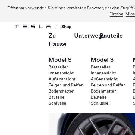
Offenbar verwenden Sie einen veralteten Browser, der den Zugriff a
Firefox
,
Micr
|
Shop
Zu
Unterwegs
Bauteile
Direkt zu Hauptinhalt
Hause
Model S
Model 3
Bestseller
Bestseller
B
Innenansicht
Innenansicht
I
Außenansicht
Außenansicht
Felgen und Reifen
Felgen und Reifen
F
Bodenmatten
Bodenmatten
Bauteile
Bauteile
B
Schlüssel
Schlüssel
S