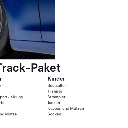
Track-Paket
n
Kinder
r
Bestseller
T-shirts
ortkleidung
Strampler
rts
Jacken
Kappen und Mützen
nd Mütze
Socken