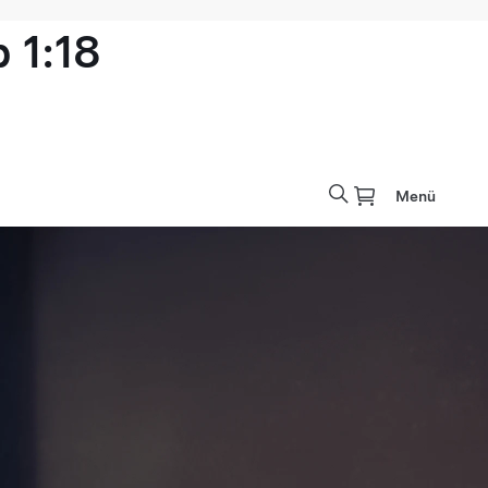
 1:18
Menü