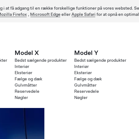
ig i at få adgang til en række forskellige funktioner på vores websted.
ozilla Firefox
,
Microsoft Edge
eller
Apple Safari
for at opnå en optima
Model X
Model Y
kter
Bedst sælgende produkter
Bedst sælgende produkter
Interiør
Interiør
Eksteriør
Eksteriør
Fælge og dæk
Fælge og dæk
Gulvmåtter
Gulvmåtter
Reservedele
Reservedele
Nøgler
Nøgler