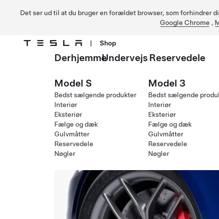
Det ser ud til at du bruger en forældet browser, som forhindrer d
Google Chrome
,
M
|
Shop
Derhjemme
Undervejs
Reservedele
Gå til hovedindhold
Model S
Model 3
Bedst sælgende produkter
Bedst sælgende produ
Interiør
Interiør
Eksteriør
Eksteriør
Fælge og dæk
Fælge og dæk
Gulvmåtter
Gulvmåtter
Reservedele
Reservedele
Nøgler
Nøgler